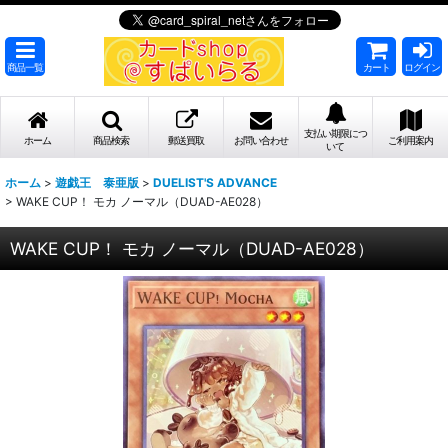
商品一覧
カート
ログイン
支払い期限につ
ホーム
商品検索
郵送買取
お問い合わせ
ご利用案内
いて
ホーム
>
遊戯王 泰亜版
>
DUELIST'S ADVANCE
>
WAKE CUP！ モカ ノーマル（DUAD-AE028）
WAKE CUP！ モカ ノーマル（DUAD-AE028）