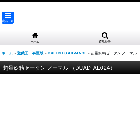
商品一覧
ホーム
商品検索
ホーム
>
遊戯王 泰亜版
>
DUELIST'S ADVANCE
>
超量妖精ゼータン ノーマル （D
超量妖精ゼータン ノーマル （DUAD-AE024）