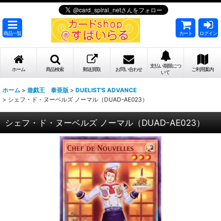
商品一覧
カート
ログイン
支払い期限につ
ホーム
商品検索
郵送買取
お問い合わせ
ご利用案内
いて
ホーム
>
遊戯王 泰亜版
>
DUELIST'S ADVANCE
>
シェフ・ド・ヌーベルズ ノーマル（DUAD-AE023）
シェフ・ド・ヌーベルズ ノーマル（DUAD-AE023）