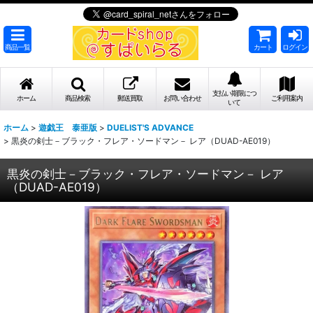
商品一覧
カート
ログイン
支払い期限につ
ホーム
商品検索
郵送買取
お問い合わせ
ご利用案内
いて
ホーム
>
遊戯王 泰亜版
>
DUELIST'S ADVANCE
>
黒炎の剣士－ブラック・フレア・ソードマン－ レア（DUAD-AE019）
黒炎の剣士－ブラック・フレア・ソードマン－ レア
（DUAD-AE019）