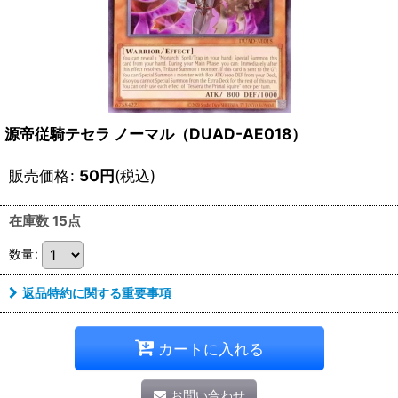
源帝従騎テセラ ノーマル（DUAD-AE018）
販売価格
:
50
円
(税込)
在庫数 15点
数量
:
返品特約に関する重要事項
カートに入れる
お問い合わせ