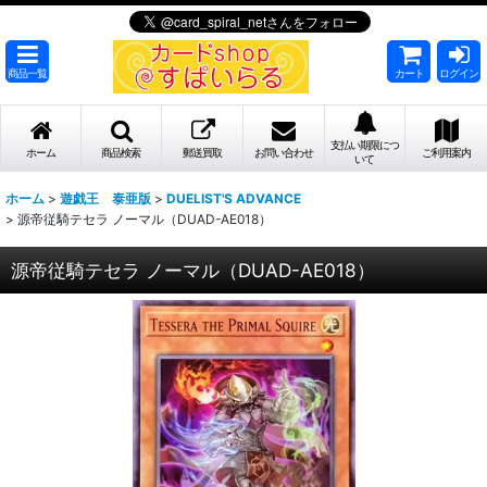
商品一覧
カート
ログイン
支払い期限につ
ホーム
商品検索
郵送買取
お問い合わせ
ご利用案内
いて
ホーム
>
遊戯王 泰亜版
>
DUELIST'S ADVANCE
>
源帝従騎テセラ ノーマル（DUAD-AE018）
源帝従騎テセラ ノーマル（DUAD-AE018）