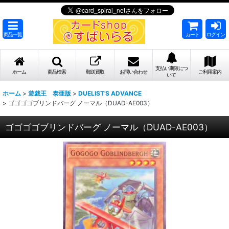
商品一覧
カート
ログイン
支払い期限につ
ホーム
商品検索
郵送買取
お問い合わせ
ご利用案内
いて
ホーム
>
遊戯王 泰亜版
>
DUELIST'S ADVANCE
>
ゴゴゴゴブリンドバーグ ノーマル（DUAD-AE003）
ゴゴゴゴブリンドバーグ ノーマル（DUAD-AE003）