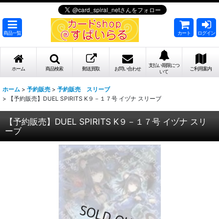
商品一覧
カート
ログイン
支払い期限につ
ホーム
商品検索
郵送買取
お問い合わせ
ご利用案内
いて
ホーム
>
予約販売
>
予約販売 スリーブ
>
【予約販売】DUEL SPIRITS K９－１７号 イヅナ スリーブ
【予約販売】DUEL SPIRITS K９－１７号 イヅナ スリ
ーブ