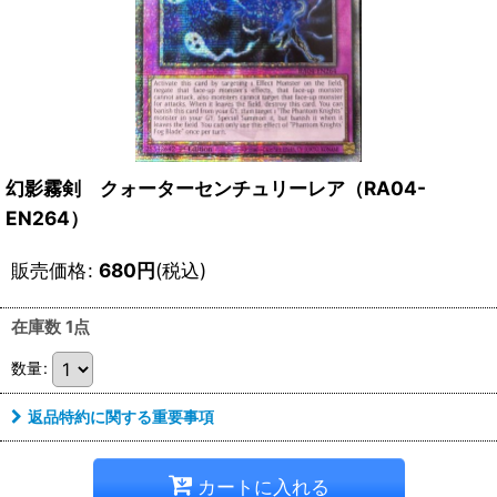
幻影霧剣 クォーターセンチュリーレア（RA04-
EN264）
販売価格
:
680
円
(税込)
在庫数 1点
数量
:
返品特約に関する重要事項
カートに入れる