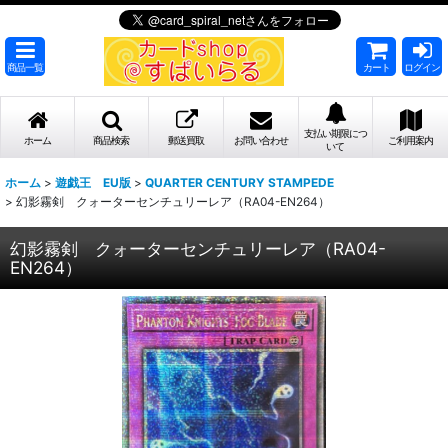
商品一覧
カート
ログイン
支払い期限につ
ホーム
商品検索
郵送買取
お問い合わせ
ご利用案内
いて
ホーム
>
遊戯王 EU版
>
QUARTER CENTURY STAMPEDE
>
幻影霧剣 クォーターセンチュリーレア（RA04-EN264）
幻影霧剣 クォーターセンチュリーレア（RA04-
EN264）