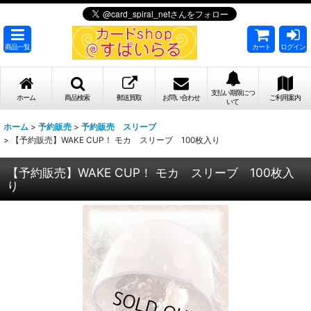
商品一覧
カート
ログイン
支払い期限につ
ホーム
商品検索
郵送買取
お問い合わせ
ご利用案内
いて
ホーム
>
予約販売
>
予約販売 スリーブ
>
【予約販売】WAKE CUP！ モカ スリーブ 100枚入り
【予約販売】WAKE CUP！ モカ スリーブ 100枚入
り