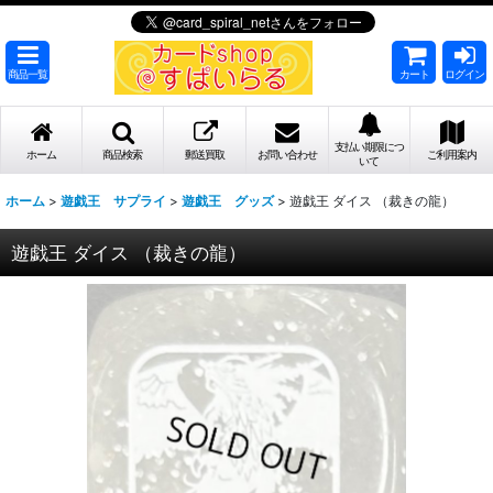
商品一覧
カート
ログイン
支払い期限につ
ホーム
商品検索
郵送買取
お問い合わせ
ご利用案内
いて
ホーム
>
遊戯王 サプライ
>
遊戯王 グッズ
>
遊戯王 ダイス （裁きの龍）
遊戯王 ダイス （裁きの龍）