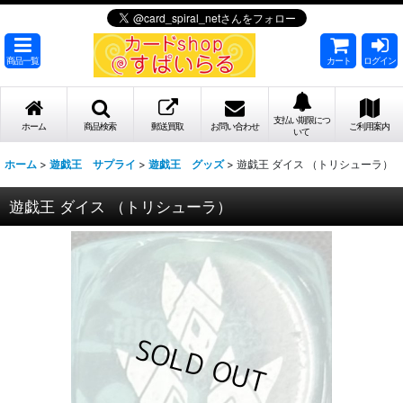
商品一覧
カート
ログイン
支払い期限につ
ホーム
商品検索
郵送買取
お問い合わせ
ご利用案内
いて
ホーム
>
遊戯王 サプライ
>
遊戯王 グッズ
>
遊戯王 ダイス （トリシューラ）
遊戯王 ダイス （トリシューラ）