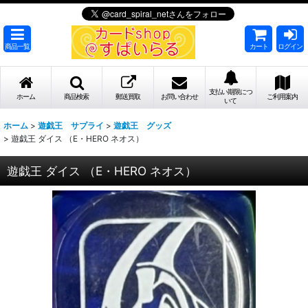
商品一覧
カート
ログイン
支払い期限につ
ホーム
商品検索
郵送買取
お問い合わせ
ご利用案内
いて
ホーム
>
遊戯王 サプライ
>
遊戯王 グッズ
>
遊戯王 ダイス （E・HERO ネオス）
遊戯王 ダイス （E・HERO ネオス）