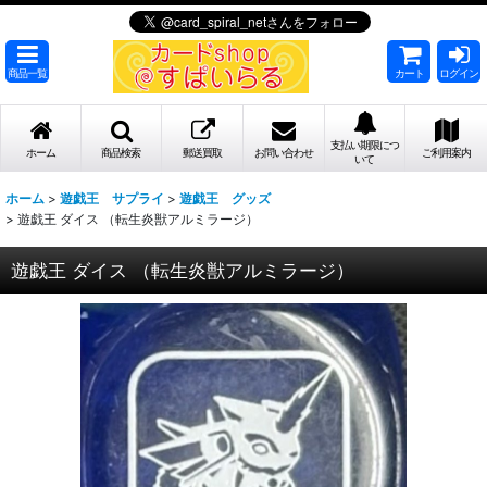
商品一覧
カート
ログイン
支払い期限につ
ホーム
商品検索
郵送買取
お問い合わせ
ご利用案内
いて
ホーム
>
遊戯王 サプライ
>
遊戯王 グッズ
>
遊戯王 ダイス （転生炎獣アルミラージ）
遊戯王 ダイス （転生炎獣アルミラージ）