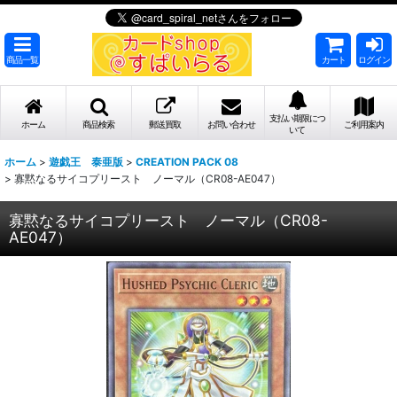
商品一覧
カート
ログイン
支払い期限につ
ホーム
商品検索
郵送買取
お問い合わせ
ご利用案内
いて
ホーム
>
遊戯王 泰亜版
>
CREATION PACK 08
>
寡黙なるサイコプリースト ノーマル（CR08-AE047）
寡黙なるサイコプリースト ノーマル（CR08-
AE047）