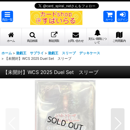
商品一覧
カート
ログイン
支払い期限につ
ホーム
商品検索
郵送買取
お問い合わせ
ご利用案内
いて
ホーム
>
遊戯王 サプライ
>
遊戯王 スリーブ デッキケース
>
【未開封】WCS 2025 Duel Set スリーブ
【未開封】WCS 2025 Duel Set スリーブ