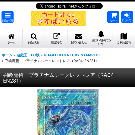
商品一覧
カート
ログイン
支払い期限につ
ホーム
商品検索
郵送買取
お問い合わせ
ご利用案内
いて
ホーム
>
遊戯王 EU版
>
QUARTER CENTURY STAMPEDE
>
召喚魔術 プラチナムシークレットレア（RA04-EN281）
召喚魔術 プラチナムシークレットレア（RA04-
EN281）