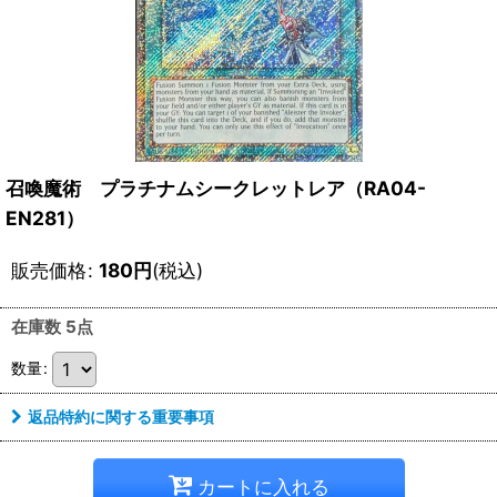
召喚魔術 プラチナムシークレットレア（RA04-
EN281）
販売価格
:
180
円
(税込)
在庫数 5点
数量
:
返品特約に関する重要事項
カートに入れる