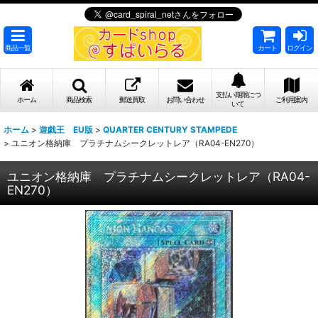
商品一覧
カート
ログイン
支払い期限につ
ホーム
商品検索
郵送買取
お問い合わせ
ご利用案内
いて
ホーム
>
遊戯王 EU版
>
QUARTER CENTURY STAMPEDE
>
ユニオン格納庫 プラチナムシークレットレア（RA04-EN270）
ユニオン格納庫 プラチナムシークレットレア（RA04-
EN270）