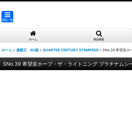
商品一覧
ホーム
商品検索
ホーム
>
遊戯王 EU版
>
QUARTER CENTURY STAMPEDE
>
SNo.39 希望皇
SNo.39 希望皇ホープ・ザ・ライトニング プラチナムシー