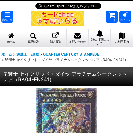
商品一覧
カート
ログイン
支払い期限につ
ホーム
商品検索
郵送買取
お問い合わせ
ご利用案内
いて
ホーム
>
遊戯王 EU版
>
QUARTER CENTURY STAMPEDE
>
星輝士 セイクリッド・ダイヤ プラチナムシークレットレア（RA04-EN241）
星輝士 セイクリッド・ダイヤ プラチナムシークレット
レア（RA04-EN241）