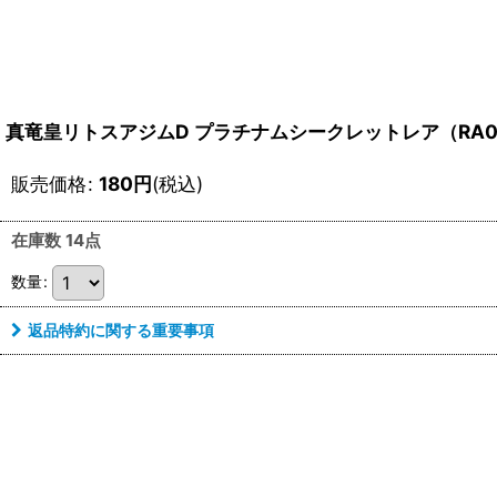
真竜皇リトスアジムD プラチナムシークレットレア（RA04
販売価格
:
180
円
(税込)
在庫数 14点
数量
:
返品特約に関する重要事項