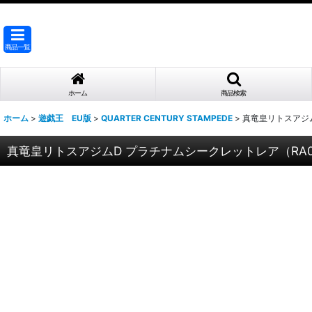
商品一覧
ホーム
商品検索
ホーム
>
遊戯王 EU版
>
QUARTER CENTURY STAMPEDE
>
真竜皇リトスアジム
真竜皇リトスアジムD プラチナムシークレットレア（RA04