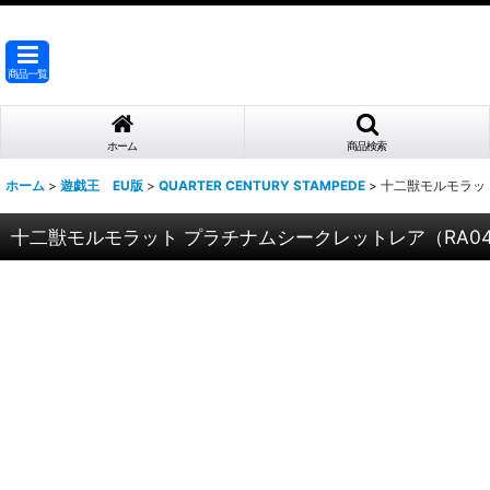
商品一覧
ホーム
商品検索
ホーム
>
遊戯王 EU版
>
QUARTER CENTURY STAMPEDE
>
十二獣モルモラット
十二獣モルモラット プラチナムシークレットレア（RA04-