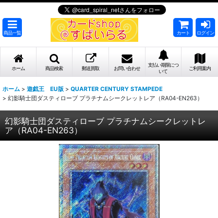
商品一覧
カート
ログイン
支払い期限につ
ホーム
商品検索
郵送買取
お問い合わせ
ご利用案内
いて
ホーム
>
遊戯王 EU版
>
QUARTER CENTURY STAMPEDE
>
幻影騎士団ダスティローブ プラチナムシークレットレア（RA04-EN263）
幻影騎士団ダスティローブ プラチナムシークレットレ
ア（RA04-EN263）