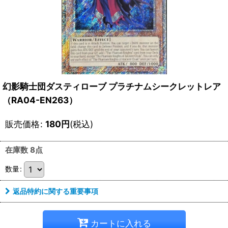
幻影騎士団ダスティローブ プラチナムシークレットレア
（RA04-EN263）
販売価格
:
180
円
(税込)
在庫数 8点
数量
:
返品特約に関する重要事項
カートに入れる