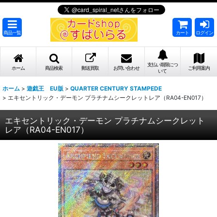
商品一覧
カート
ログイン
支払い期限につ
ホーム
商品検索
郵送買取
お問い合わせ
ご利用案内
いて
ホーム
>
遊戯王 EU版
>
QUARTER CENTURY STAMPEDE
>
エキセントリック・デーモン プラチナムシークレットレア（RA04-EN017）
エキセントリック・デーモン プラチナムシークレット
レア（RA04-EN017）