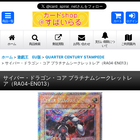
商品一覧
カート
ログイン
支払い期限につ
ホーム
商品検索
郵送買取
お問い合わせ
ご利用案内
いて
ホーム
>
遊戯王 EU版
>
QUARTER CENTURY STAMPEDE
>
サイバー・ドラゴン・コア プラチナムシークレットレア（RA04-EN013）
サイバー・ドラゴン・コア プラチナムシークレットレ
ア（RA04-EN013）