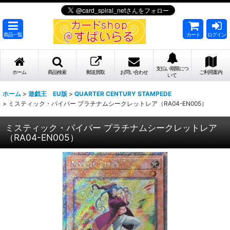
商品一覧
カート
ログイン
支払い期限につ
ホーム
商品検索
郵送買取
お問い合わせ
ご利用案内
いて
ホーム
>
遊戯王 EU版
>
QUARTER CENTURY STAMPEDE
>
ミスティック・パイパー プラチナムシークレットレア（RA04-EN005）
ミスティック・パイパー プラチナムシークレットレア
（RA04-EN005）