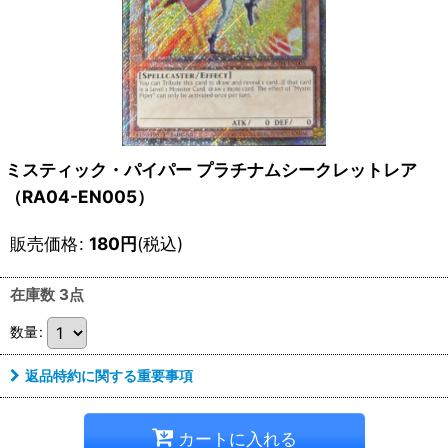
ミスティック・パイパー プラチナムシークレットレア
（RA04-EN005）
販売価格
:
180
円
(税込)
在庫数 3点
数量
:
返品特約に関する重要事項
カートに入れる