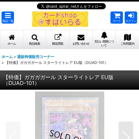
商品一覧
カート
ログイン
支払い期限につ
ホーム
商品検索
郵送買取
お問い合わせ
ご利用案内
いて
ホーム
>
通販特価販売コーナー
>
【特価】ガガガガール スターライトレア EU版（DUAD-101）
【特価】ガガガガール スターライトレア EU版
（DUAD-101）