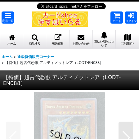
商品一覧
カート
ログイン
支払い期限につ
ホーム
商品検索
郵送買取
お問い合わせ
ご利用案内
いて
ホーム
>
通販特価販売コーナー
>
【特価】超古代恐獣 アルティメットレア（LODT-EN088）
【特価】超古代恐獣 アルティメットレア（LODT-
EN088）