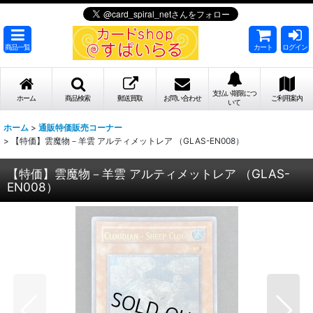
商品一覧
カート
ログイン
支払い期限につ
ホーム
商品検索
郵送買取
お問い合わせ
ご利用案内
いて
ホーム
>
通販特価販売コーナー
>
【特価】雲魔物－羊雲 アルティメットレア （GLAS-EN008）
【特価】雲魔物－羊雲 アルティメットレア （GLAS-
EN008）