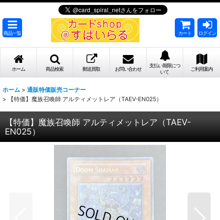
商品一覧
カート
ログイン
支払い期限につ
ホーム
商品検索
郵送買取
お問い合わせ
ご利用案内
いて
ホーム
>
通販特価販売コーナー
>
【特価】魔族召喚師 アルティメットレア（TAEV-EN025）
【特価】魔族召喚師 アルティメットレア（TAEV-
EN025）