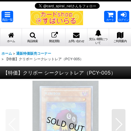
商品一覧
カート
ログイン
支払い期限につ
ホーム
商品検索
郵送買取
お問い合わせ
ご利用案内
いて
ホーム
>
通販特価販売コーナー
>
【特価】クリボー シークレットレア（PCY-005）
【特価】クリボー シークレットレア（PCY-005）