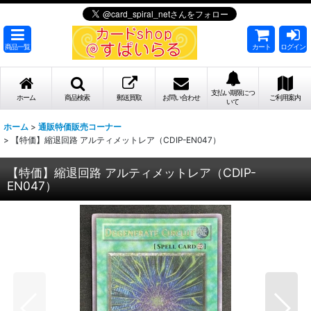
商品一覧
カート
ログイン
支払い期限につ
ホーム
商品検索
郵送買取
お問い合わせ
ご利用案内
いて
ホーム
>
通販特価販売コーナー
>
【特価】縮退回路 アルティメットレア（CDIP-EN047）
【特価】縮退回路 アルティメットレア（CDIP-
EN047）