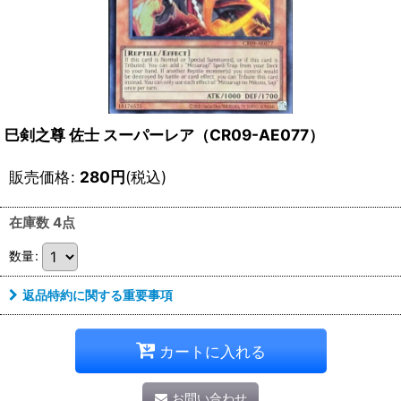
巳剣之尊 佐士 スーパーレア（CR09-AE077）
販売価格
:
280
円
(税込)
在庫数 4点
数量
:
返品特約に関する重要事項
カートに入れる
お問い合わせ