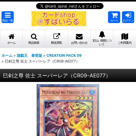
商品一覧
カート
ログイン
支払い期限につ
ホーム
商品検索
郵送買取
お問い合わせ
ご利用案内
いて
ホーム
>
遊戯王 泰亜版
>
CREATION PACK 09
>
巳剣之尊 佐士 スーパーレア（CR09-AE077）
巳剣之尊 佐士 スーパーレア（CR09-AE077）