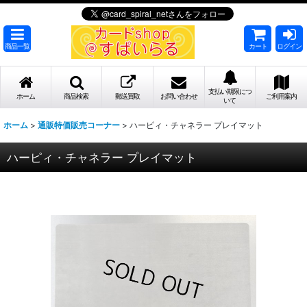
商品一覧
カート
ログイン
支払い期限につ
ホーム
商品検索
郵送買取
お問い合わせ
ご利用案内
いて
ホーム
>
通販特価販売コーナー
>
ハーピィ・チャネラー プレイマット
ハーピィ・チャネラー プレイマット