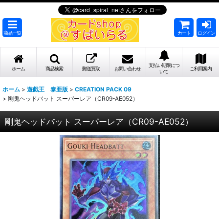
商品一覧
カート
ログイン
支払い期限につ
ホーム
商品検索
郵送買取
お問い合わせ
ご利用案内
いて
ホーム
>
遊戯王 泰亜版
>
CREATION PACK 09
>
剛鬼ヘッドバット スーパーレア（CR09-AE052）
剛鬼ヘッドバット スーパーレア（CR09-AE052）