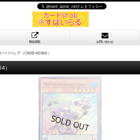
郵送買取
お問い合わせ
パーレア（CR09-AE064）
64）