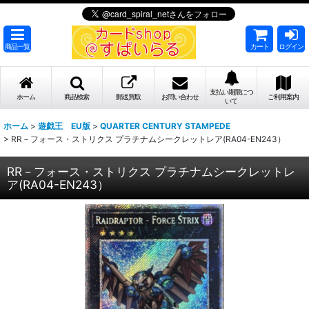
商品一覧
カート
ログイン
支払い期限につ
ホーム
商品検索
郵送買取
お問い合わせ
ご利用案内
いて
ホーム
>
遊戯王 EU版
>
QUARTER CENTURY STAMPEDE
>
RR－フォース・ストリクス プラチナムシークレットレア(RA04-EN243）
RR－フォース・ストリクス プラチナムシークレットレ
ア(RA04-EN243）