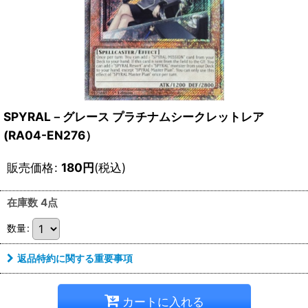
SPYRAL－グレース プラチナムシークレットレア
(RA04-EN276）
販売価格
:
180
円
(税込)
在庫数 4点
数量
:
返品特約に関する重要事項
カートに入れる