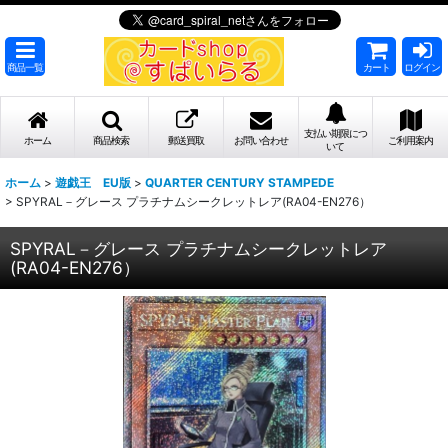
商品一覧
カート
ログイン
支払い期限につ
ホーム
商品検索
郵送買取
お問い合わせ
ご利用案内
いて
ホーム
>
遊戯王 EU版
>
QUARTER CENTURY STAMPEDE
>
SPYRAL－グレース プラチナムシークレットレア(RA04-EN276）
SPYRAL－グレース プラチナムシークレットレア
(RA04-EN276）