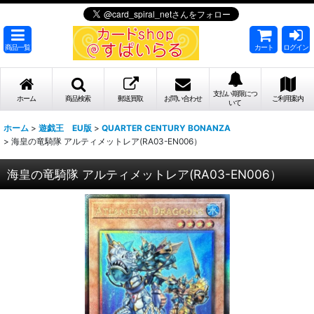
商品一覧
カート
ログイン
支払い期限につ
ホーム
商品検索
郵送買取
お問い合わせ
ご利用案内
いて
ホーム
>
遊戯王 EU版
>
QUARTER CENTURY BONANZA
>
海皇の竜騎隊 アルティメットレア(RA03-EN006）
海皇の竜騎隊 アルティメットレア(RA03-EN006）