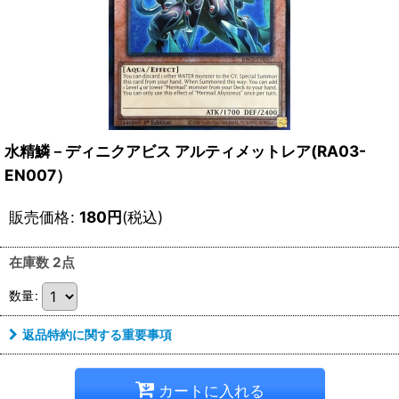
水精鱗－ディニクアビス アルティメットレア(RA03-
EN007）
販売価格
:
180
円
(税込)
在庫数 2点
数量
:
返品特約に関する重要事項
カートに入れる