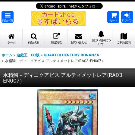
商品一覧
カート
ログイン
支払い期限につ
ホーム
商品検索
郵送買取
お問い合わせ
ご利用案内
いて
ホーム
>
遊戯王 EU版
>
QUARTER CENTURY BONANZA
>
水精鱗－ディニクアビス アルティメットレア(RA03-EN007）
水精鱗－ディニクアビス アルティメットレア(RA03-
EN007）