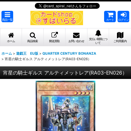
商品一覧
カート
ログイン
支払い期限につ
ホーム
商品検索
郵送買取
お問い合わせ
ご利用案内
いて
ホーム
>
遊戯王 EU版
>
QUARTER CENTURY BONANZA
>
宵星の騎士ギルス アルティメットレア(RA03-EN026）
宵星の騎士ギルス アルティメットレア(RA03-EN026）