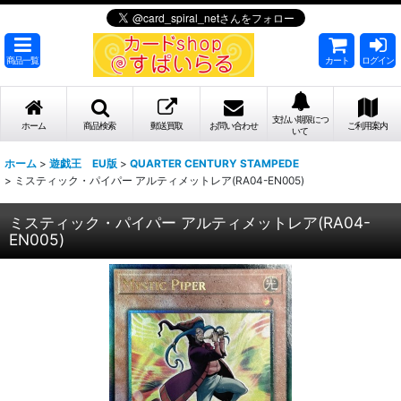
商品一覧
カート
ログイン
支払い期限につ
ホーム
商品検索
郵送買取
お問い合わせ
ご利用案内
いて
ホーム
>
遊戯王 EU版
>
QUARTER CENTURY STAMPEDE
>
ミスティック・パイパー アルティメットレア(RA04-EN005)
ミスティック・パイパー アルティメットレア(RA04-
EN005)