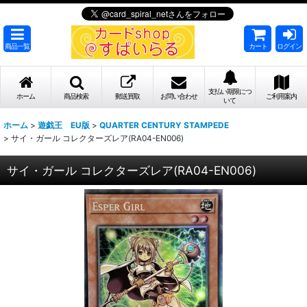
商品一覧
カート
ログイン
支払い期限につ
ホーム
商品検索
郵送買取
お問い合わせ
ご利用案内
いて
ホーム
>
遊戯王 EU版
>
QUARTER CENTURY STAMPEDE
>
サイ・ガール コレクターズレア(RA04-EN006)
サイ・ガール コレクターズレア(RA04-EN006)