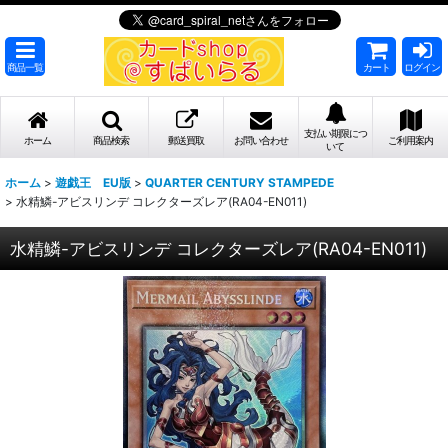
商品一覧
カート
ログイン
支払い期限につ
ホーム
商品検索
郵送買取
お問い合わせ
ご利用案内
いて
ホーム
>
遊戯王 EU版
>
QUARTER CENTURY STAMPEDE
>
水精鱗-アビスリンデ コレクターズレア(RA04-EN011)
水精鱗-アビスリンデ コレクターズレア(RA04-EN011)