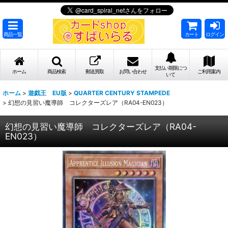
商品一覧
カート
ログイン
支払い期限につ
ホーム
商品検索
郵送買取
お問い合わせ
ご利用案内
いて
ホーム
>
遊戯王 EU版
>
QUARTER CENTURY STAMPEDE
>
幻想の見習い魔導師 コレクターズレア（RA04-EN023）
幻想の見習い魔導師 コレクターズレア（RA04-
EN023）