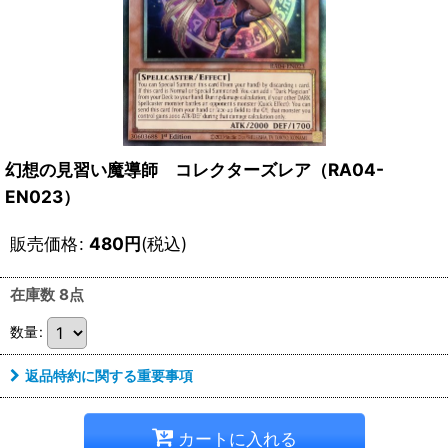
幻想の見習い魔導師 コレクターズレア（RA04-
EN023）
販売価格
:
480
円
(税込)
在庫数 8点
数量
:
返品特約に関する重要事項
カートに入れる