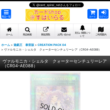
商品一覧
カート
ログイン
支払い期限につ
ホーム
商品検索
郵送買取
お問い合わせ
ご利用案内
いて
ホーム
>
遊戯王 泰亜版
>
CREATION PACK 04
>
ヴァルモニカ・シェルタ クォーターセンチュリーレア（CR04-AE088）
ヴァルモニカ・シェルタ クォーターセンチュリーレア
（CR04-AE088）