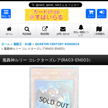
商品一覧
カート
ログイン
支払い期限につ
ホーム
商品検索
郵送買取
お問い合わせ
ご利用案内
いて
ホーム
>
遊戯王 EU版
>
QUARTER CENTURY BONANZA
>
魔轟神ルリー コレクターズレア(RA03-EN003）
魔轟神ルリー コレクターズレア(RA03-EN003）