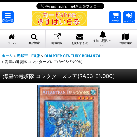
商品一覧
カート
ログイン
支払い期限につ
ホーム
商品検索
郵送買取
お問い合わせ
ご利用案内
いて
ホーム
>
遊戯王 EU版
>
QUARTER CENTURY BONANZA
>
海皇の竜騎隊 コレクターズレア(RA03-EN006）
海皇の竜騎隊 コレクターズレア(RA03-EN006）