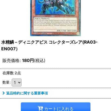
水精鱗－ディニクアビス コレクターズレア(RA03-
EN007）
販売価格
:
180
円
(税込)
在庫数 2点
数量
:
返品特約に関する重要事項
カートに入れる