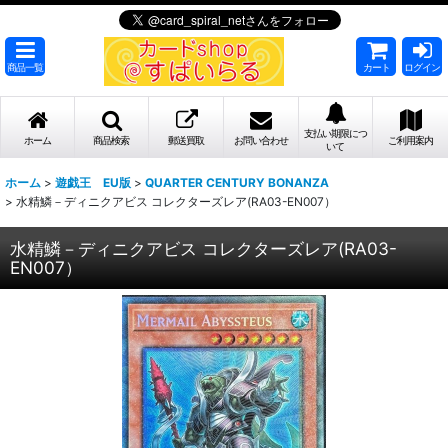
商品一覧
カート
ログイン
支払い期限につ
ホーム
商品検索
郵送買取
お問い合わせ
ご利用案内
いて
ホーム
>
遊戯王 EU版
>
QUARTER CENTURY BONANZA
>
水精鱗－ディニクアビス コレクターズレア(RA03-EN007）
水精鱗－ディニクアビス コレクターズレア(RA03-
EN007）