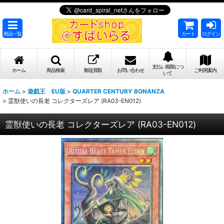
商品一覧
カート
ログイン
支払い期限につ
ホーム
商品検索
郵送買取
お問い合わせ
ご利用案内
いて
ホーム
>
遊戯王 EU版
>
QUARTER CENTURY BONANZA
>
霊獣使いの長老 コレクターズレア (RA03-EN012)
霊獣使いの長老 コレクターズレア (RA03-EN012)