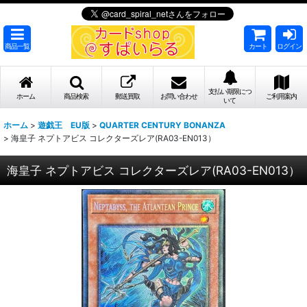
商品一覧
カート
ログイン
支払い期限につ
ホーム
商品検索
郵送買取
お問い合わせ
ご利用案内
いて
ホーム
>
遊戯王 EU版
>
QUARTER CENTURY BONANZA
>
海皇子 ネプトアビス コレクターズレア(RA03-EN013）
海皇子 ネプトアビス コレクターズレア(RA03-EN013）